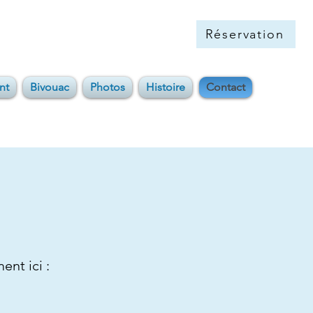
Réservation
nt
Bivouac
Photos
Histoire
Contact
ent ici :